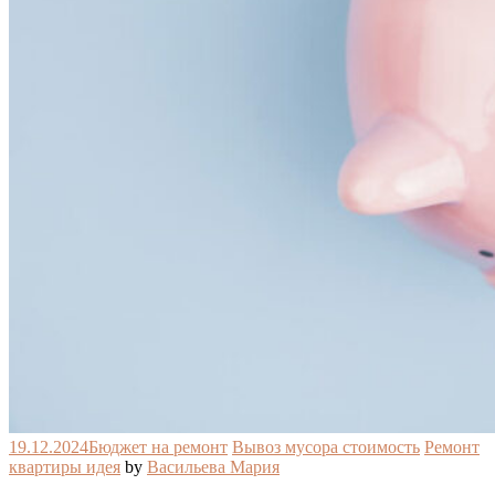
19.12.2024
Бюджет на ремонт
Вывоз мусора стоимость
Ремонт
квартиры идея
by
Васильева Мария