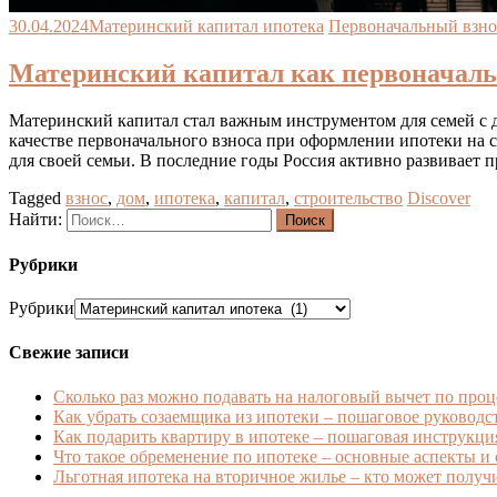
30.04.2024
Материнский капитал ипотека
Первоначальный взно
Материнский капитал как первоначальн
Материнский капитал стал важным инструментом для семей с д
качестве первоначального взноса при оформлении ипотеки на с
для своей семьи. В последние годы Россия активно развивает 
Tagged
взнос
,
дом
,
ипотека
,
капитал
,
строительство
Discover
Найти:
Рубрики
Рубрики
Свежие записи
Сколько раз можно подавать на налоговый вычет по проц
Как убрать созаемщика из ипотеки – пошаговое руководс
Как подарить квартиру в ипотеке – пошаговая инструкци
Что такое обременение по ипотеке – основные аспекты и
Льготная ипотека на вторичное жилье – кто может получ